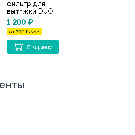
фильтр для
вытяжки DUO
1 200
₽
от 200 ₽/мес.
В корзину
менты