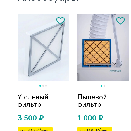
Угольный
Пылевой
фильтр
фильтр
3 500
₽
1 000
₽
от 583 ₽/мес.
от 166 ₽/мес.