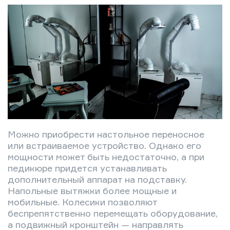
Можно приобрести настольное переносное
или встраиваемое устройство. Однако его
мощности может быть недостаточно, а при
педикюре придется устанавливать
дополнительный аппарат на подставку.
Напольные вытяжки более мощные и
мобильные. Колесики позволяют
беспрепятственно перемещать оборудование,
а подвижный кронштейн — направлять