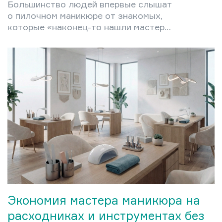
Большинство людей впервые слышат
о пилочном маникюре от знакомых,
которые «наконец-то нашли мастера,
который не режет до крови». Это не
случайно: техника появилась именно
как ответ на проблему
травматичного обрезного ухода —
болезненного, рискованного и
парадоксально ускоряющего рост
кутикулы. В этой статье разберём,
что представляет собой пилочный
маникюр, чем он отличается от
обрезного и аппаратного, кому
подходит, а кому — нет, и как
освоить технику дома без…
Экономия мастера маникюра на
расходниках и инструментах без