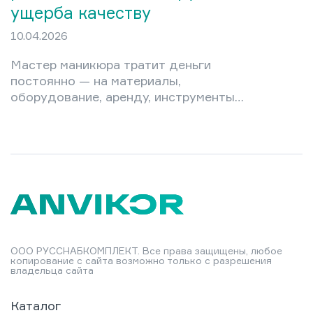
ущерба качеству
10.04.2026
Мастер маникюра тратит деньги
постоянно — на материалы,
оборудование, аренду, инструменты.
Новичок в кабинете легко уходит в
минус, а опытный профессионал
порой платит за то, чего мог бы не
покупать вовсе. Разумная экономия
— это не урезание затрат до нуля, а
грамотный выбор: где можно
сэкономить без ущерба репутации, а
где любая «дешевизна» обернётся
убытками. В этой статье —
ООО РУССНАБКОМПЛЕКТ. Все права защищены, любое
конкретные стратегии управления
копирование с сайта возможно только с разрешения
владельца сайта
расходами: от расчёта
себестоимости маникюра до…
Каталог