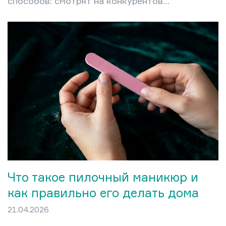
способов: смотрят на конкурентов
или называют сумму «на глаз». Оба
подхода приводят к одному
результату — либо постоянному
недозаработку, либо к потере
клиентов после внезапного
повышения цен, которое кажется
окружающим произвольным. Между
тем существует конкретная
математика, которая превращает
ценообразование из догадки в
управляемый процесс. В этой статье
разберём полную структуру
себестоимости маникюрной…
Что такое пилочный маникюр и
как правильно его делать дома
21.04.2026