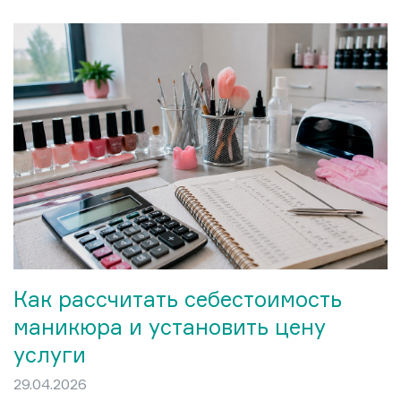
оказался неожиданно чётким.
Никакого визуального перегруза,
никакого навязчивого декора на
каждом ноготке. Модный маникюр
этого лета строится на трёх
принципах: чистота формы, живой
цвет и лёгкость покрытия.
Как рассчитать себестоимость
маникюра и установить цену
услуги
29.04.2026