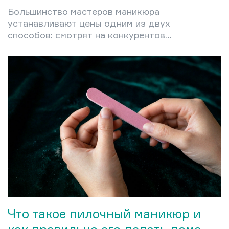
Большинство мастеров маникюра
устанавливают цены одним из двух
способов: смотрят на конкурентов
или называют сумму «на глаз». Оба
подхода приводят к одному
результату — либо постоянному
недозаработку, либо к потере
клиентов после внезапного
повышения цен, которое кажется
окружающим произвольным. Между
тем существует конкретная
математика, которая превращает
ценообразование из догадки в
управляемый процесс. В этой статье
разберём полную структуру
себестоимости маникюрной…
Что такое пилочный маникюр и