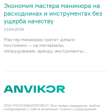
Экономия мастера маникюра на
расходниках и инструментах без
ущерба качеству
10.04.2026
Мастер маникюра тратит деньги
постоянно — на материалы,
оборудование, аренду, инструменты.
Новичок в кабинете легко уходит в
минус, а опытный профессионал
порой платит за то, чего мог бы не
покупать вовсе. Разумная экономия
— это не урезание затрат до нуля, а
грамотный выбор: где можно
сэкономить без ущерба репутации, а
где любая «дешевизна» обернётся
убытками. В этой статье —
ООО РУССНАБКОМПЛЕКТ. Все права защищены, любое
конкретные стратегии управления
копирование с сайта возможно только с разрешения