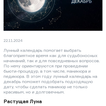
22.11.2024
Лунный календарь помогает выбрать
благоприятное время как для судьбоносных
начинаний, так и для повседневных вопросов.
По нему ориентируются при проведении
бьюти-процедур, в том числе, маникюра и
педикюра. В этом году лунный календарь на
декабрь поможет подобрать подходящую
дату, чтобы сделать маникюр не только
красивым, но и долговечным.
Растущая Луна