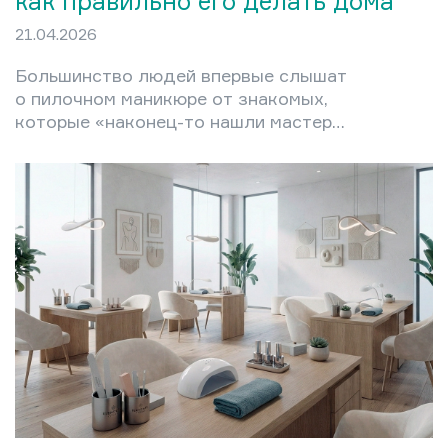
как правильно его делать дома
21.04.2026
Большинство людей впервые слышат
о пилочном маникюре от знакомых,
которые «наконец-то нашли мастера,
который не режет до крови». Это не
случайно: техника появилась именно
как ответ на проблему
травматичного обрезного ухода —
болезненного, рискованного и
парадоксально ускоряющего рост
кутикулы. В этой статье разберём,
что представляет собой пилочный
маникюр, чем он отличается от
обрезного и аппаратного, кому
подходит, а кому — нет, и как
освоить технику дома без…