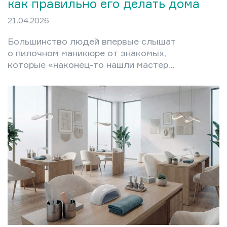
как правильно его делать дома
21.04.2026
Большинство людей впервые слышат
о пилочном маникюре от знакомых,
которые «наконец-то нашли мастера,
который не режет до крови». Это не
случайно: техника появилась именно
как ответ на проблему
травматичного обрезного ухода —
болезненного, рискованного и
парадоксально ускоряющего рост
кутикулы. В этой статье разберём,
что представляет собой пилочный
маникюр, чем он отличается от
обрезного и аппаратного, кому
подходит, а кому — нет, и как
освоить технику дома без…