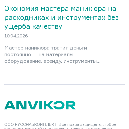
Экономия мастера маникюра на
расходниках и инструментах без
ущерба качеству
10.04.2026
Мастер маникюра тратит деньги
постоянно — на материалы,
оборудование, аренду, инструменты.
Новичок в кабинете легко уходит в
минус, а опытный профессионал
порой платит за то, чего мог бы не
покупать вовсе. Разумная экономия
— это не урезание затрат до нуля, а
грамотный выбор: где можно
сэкономить без ущерба репутации, а
где любая «дешевизна» обернётся
убытками. В этой статье —
ООО РУССНАБКОМПЛЕКТ. Все права защищены, любое
конкретные стратегии управления
копирование с сайта возможно только с разрешения