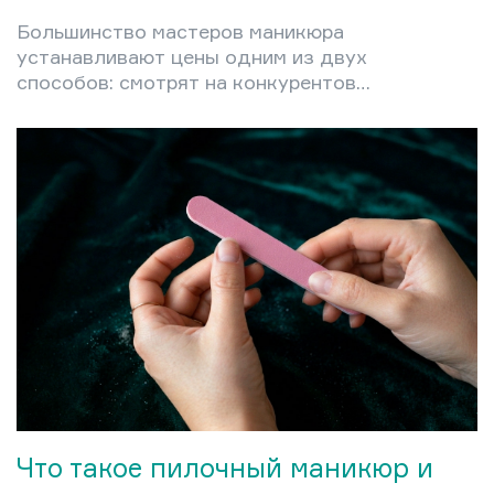
Большинство мастеров маникюра
устанавливают цены одним из двух
способов: смотрят на конкурентов
или называют сумму «на глаз». Оба
подхода приводят к одному
результату — либо постоянному
недозаработку, либо к потере
клиентов после внезапного
повышения цен, которое кажется
окружающим произвольным. Между
тем существует конкретная
математика, которая превращает
ценообразование из догадки в
управляемый процесс. В этой статье
разберём полную структуру
себестоимости маникюрной…
Что такое пилочный маникюр и