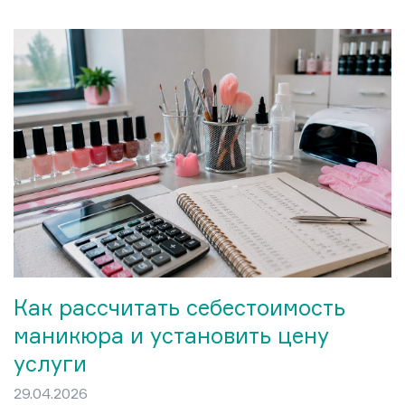
оказался неожиданно чётким.
Никакого визуального перегруза,
никакого навязчивого декора на
каждом ноготке. Модный маникюр
этого лета строится на трёх
принципах: чистота формы, живой
цвет и лёгкость покрытия.
Как рассчитать себестоимость
маникюра и установить цену
услуги
29.04.2026