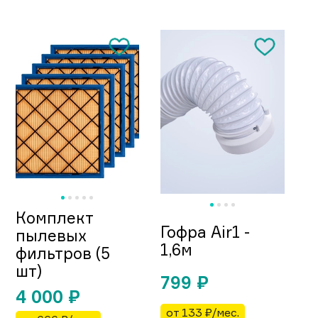
Комплект
Гофра Air1 -
пылевых
1,6м
фильтров (5
шт)
799
₽
4 000
₽
от 133 ₽/мес.