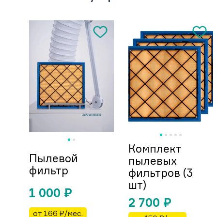
Комплект
Пылевой
пылевых
фильтр
фильтров (3
шт)
1 000
₽
2 700
₽
от 166 ₽/мес.