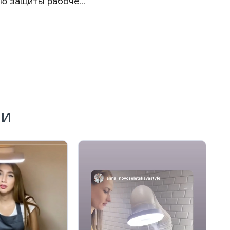
ю защиты рабоче...
ии