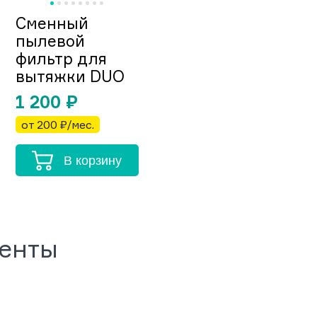
Сменный
пылевой
фильтр для
вытяжки DUO
1 200
₽
от 200 ₽/мес.
В корзину
менты