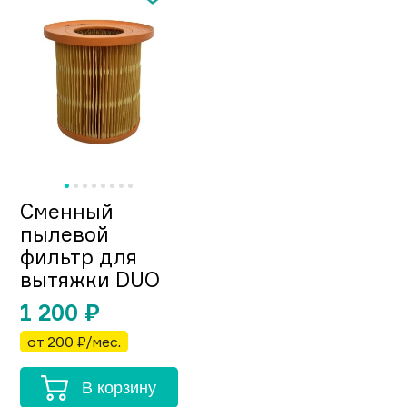
Сменный
пылевой
фильтр для
вытяжки DUO
1 200
₽
от 200 ₽/мес.
В корзину