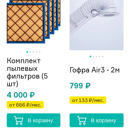
Комплект
пылевых
Гофра Air3 - 2м
фильтров (5
шт)
799
₽
4 000
₽
от 133 ₽/мес.
от 666 ₽/мес.
В корзину
В корзину