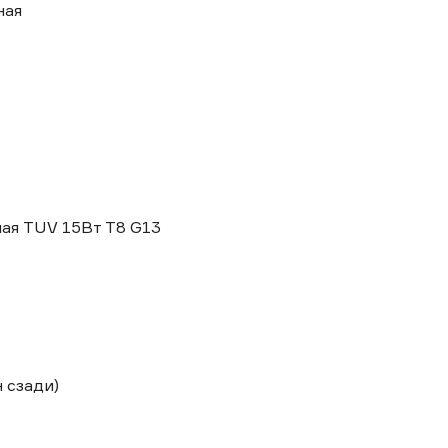
ная
ая TUV 15Вт T8 G13
 сзади)