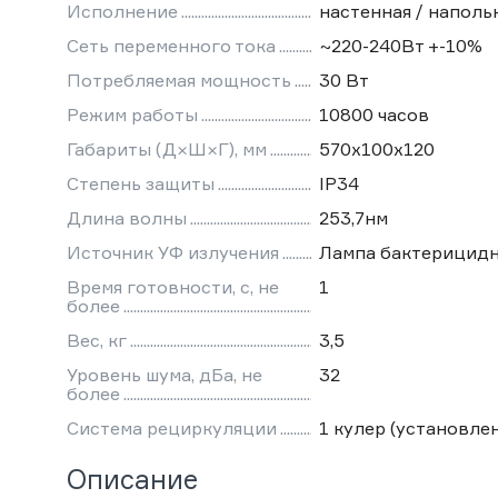
Исполнение
настенная / наполь
Сеть переменного тока
~220-240Вт +-10%
Потребляемая мощность
30 Вт
Режим работы
10800 часов
Габариты (Д×Ш×Г), мм
570х100х120
Степень защиты
IP34
Длина волны
253,7нм
Источник УФ излучения
Лампа бактерицидн
Время готовности, с, не
1
более
Вес, кг
3,5
Уровень шума, дБа, не
32
более
Система рециркуляции
1 кулер (установлен
Описание