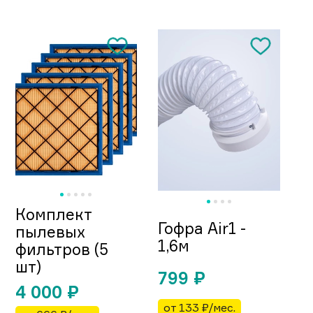
Комплект
Гофра Air1 -
пылевых
1,6м
фильтров (5
шт)
799
₽
4 000
₽
от 133 ₽/мес.