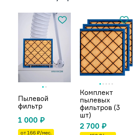
Комплект
Пылевой
пылевых
фильтр
фильтров (3
шт)
1 000
₽
2 700
₽
от 166 ₽/мес.