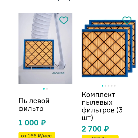
Комплект
Пылевой
пылевых
фильтр
фильтров (3
шт)
1 000
₽
2 700
₽
от 166 ₽/мес.