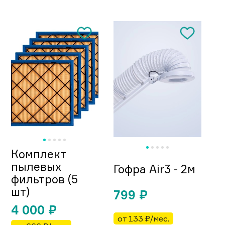
Комплект
пылевых
Гофра Air3 - 2м
фильтров (5
шт)
799
₽
4 000
₽
от 133 ₽/мес.