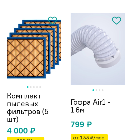
Комплект
Гофра Air1 -
пылевых
1,6м
фильтров (5
шт)
799
₽
4 000
₽
от 133 ₽/мес.