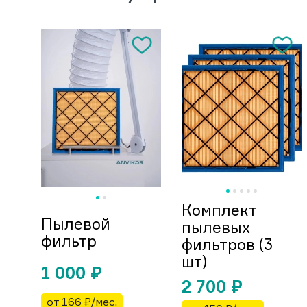
Комплект
Пылевой
пылевых
фильтр
фильтров (3
шт)
1 000
₽
2 700
₽
от 166 ₽/мес.