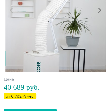
Цена
40 689
руб.
от 6 782 ₽/мес.