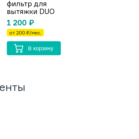
фильтр для
вытяжки DUO
1 200
₽
от 200 ₽/мес.
В корзину
менты