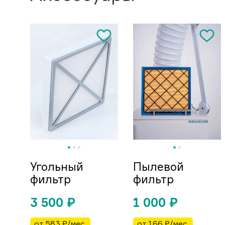
Угольный
Пылевой
фильтр
фильтр
3 500
₽
1 000
₽
от 583 ₽/мес.
от 166 ₽/мес.