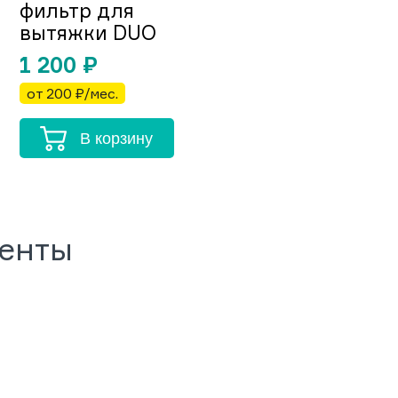
фильтр для
вытяжки DUO
1 200
₽
от 200 ₽/мес.
В корзину
менты