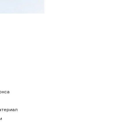
окса
атериал
и