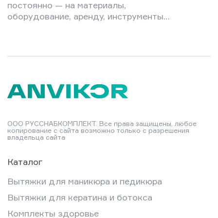
постоянно — на материалы,
оборудование, аренду, инструменты.
Новичок в кабинете легко уходит в
минус, а опытный профессионал
порой платит за то, чего мог бы не
покупать вовсе. Разумная экономия
— это не урезание затрат до нуля, а
грамотный выбор: где можно
сэкономить без ущерба репутации, а
где любая «дешевизна» обернётся
убытками. В этой статье —
ООО РУССНАБКОМПЛЕКТ. Все права защищены, любое
конкретные стратегии управления
копирование с сайта возможно только с разрешения
владельца сайта
расходами: от расчёта
себестоимости маникюра до…
Каталог
Вытяжки для маникюра и педикюра
Вытяжки для кератина и ботокса
Комплекты здоровье