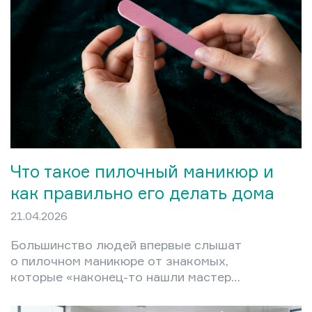
клиентов после внезапного
повышения цен, которое кажется
окружающим произвольным. Между
тем существует конкретная
математика, которая превращает
ценообразование из догадки в
управляемый процесс. В этой статье
разберём полную структуру
себестоимости маникюрной…
Что такое пилочный маникюр и
как правильно его делать дома
21.04.2026
Большинство людей впервые слышат
о пилочном маникюре от знакомых,
которые «наконец-то нашли мастера,
который не режет до крови». Это не
случайно: техника появилась именно