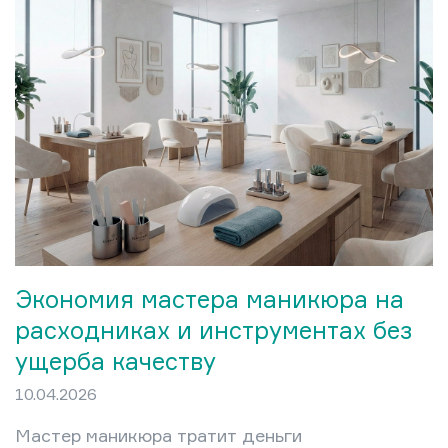
как ответ на проблему
травматичного обрезного ухода —
болезненного, рискованного и
парадоксально ускоряющего рост
кутикулы. В этой статье разберём,
что представляет собой пилочный
маникюр, чем он отличается от
обрезного и аппаратного, кому
подходит, а кому — нет, и как
освоить технику дома без…
Экономия мастера маникюра на
расходниках и инструментах без
ущерба качеству
10.04.2026
Мастер маникюра тратит деньги