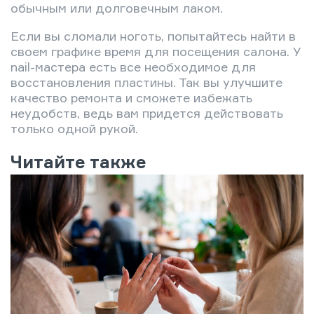
обычным или долговечным лаком.
Если вы сломали ноготь, попытайтесь найти в
своем графике время для посещения салона. У
nail-мастера есть все необходимое для
восстановления пластины. Так вы улучшите
качество ремонта и сможете избежать
неудобств, ведь вам придется действовать
только одной рукой.
Читайте также