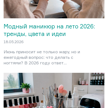
Модный маникюр на лето 2026:
тренды, цвета и идеи
18.05.2026
Июнь приносит не только жару, но и
ежегодный вопрос: что делать с
ногтями? В 2026 году ответ
оказался неожиданно чётким.
Никакого визуального перегруза,
никакого навязчивого декора на
каждом ноготке. Модный маникюр
этого лета строится на трёх
принципах: чистота формы, живой
цвет и лёгкость покрытия.