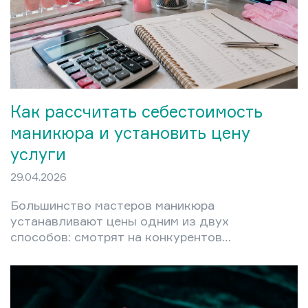
Как рассчитать себестоимость
маникюра и установить цену
услуги
29.04.2026
Большинство мастеров маникюра
устанавливают цены одним из двух
способов: смотрят на конкурентов
или называют сумму «на глаз». Оба
подхода приводят к одному
результату — либо постоянному
недозаработку, либо к потере