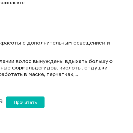
 комплекте
красоты с дополнительным освещением и
ямлении волос вынуждены вдыхать большую
ные формальдегидов, кислоты, отдушки.
отать в маске, перчатках,...
а
Прочитать