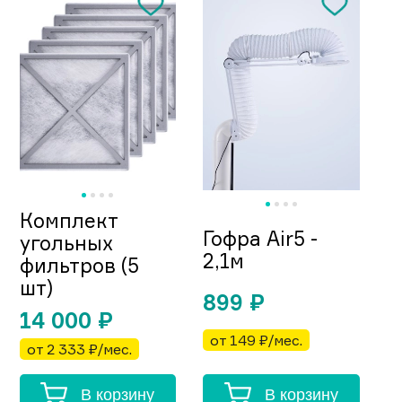
Комплект
Гофра Air5 -
угольных
2,1м
фильтров (5
шт)
899
₽
14 000
₽
от 149 ₽/мес.
от 2 333 ₽/мес.
В корзину
В корзину