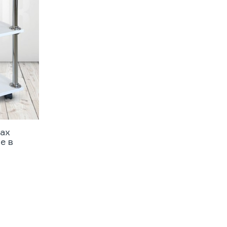
сах
е в