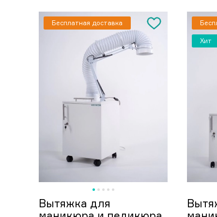
Бесплатная доставка
Бесп
Хит
Вытяжка для
Вытя
маникюра и педикюра
мани