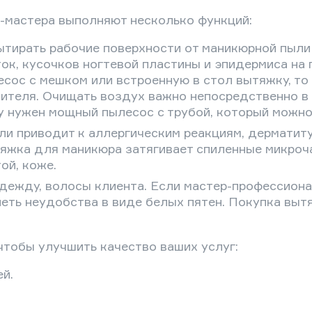
l-мастера выполняют несколько функций:
ытирать рабочие поверхности от маникюрной пыли
ок, кусочков ногтевой пластины и эпидермиса на
сос с мешком или встроенную в стол вытяжку, то 
тителя. Очищать воздух важно непосредственно в
у нужен мощный пылесос с трубой, который можно 
ли приводит к аллергическим реакциям, дерматиту
яжка для маникюра затягивает спиленные микроча
ой, коже.
дежду, волосы клиента. Если мастер-профессионал
петь неудобства в виде белых пятен. Покупка вы
чтобы улучшить качество ваших услуг:
й.