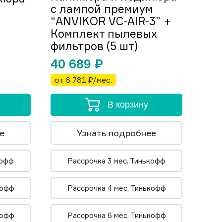
с лампой премиум
“ANVIKOR VC-AIR-3” +
Комплект пылевых
фильтров (5 шт)
40 689
₽
от 6 781 ₽/мес.
В корзину
е
Узнать подробнее
кофф
Рассрочка 3 мес. Тинькофф
кофф
Рассрочка 4 мес. Тинькофф
кофф
Рассрочка 6 мес. Тинькофф