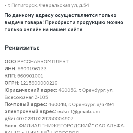
- г. Пятигорск, Февральская ул, д.54
По данному адресу осуществляется только
выдача товара! Приобрести продукцию можно
только онлайн на нашем сайте
Реквизиты:
ООО
РУССНАБКОМПЛЕКТ
ИНН:
5609196133
КПП:
560901001
ОГРН:
1215600000219
Юридический адрес:
460056, г. Оренбург, ул.
Всесоюзная 3-105
Почтовый адрес:
460048, г. Оренбург, а/я 494
электронный адрес:
ewkrrf@gmail.com
р/сч
40702810229250004907
Банк:
ФИЛИАЛ "НИЖЕГОРОДСКИЙ" ОАО АЛЬФА-
БАНК", г. НИЖНИЙ НОВГОРОД