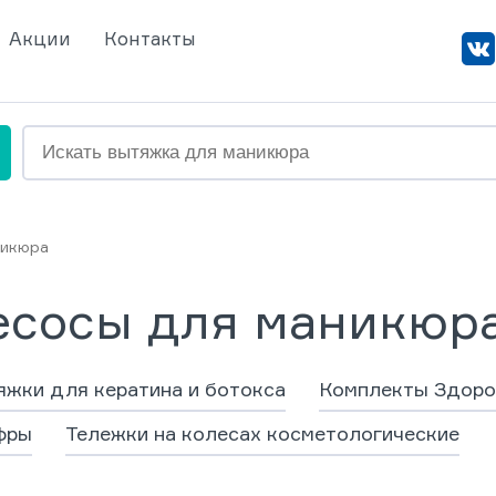
Акции
Контакты
никюра
есосы для маникюра
жки для кератина и ботокса
Комплекты Здоро
фры
Тележки на колесах косметологические