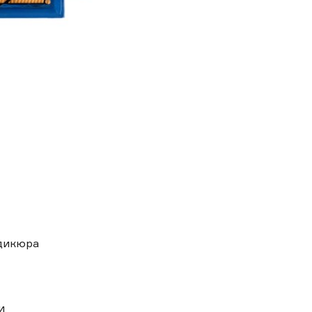
дикюра
и