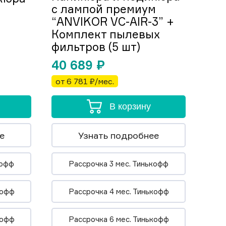
с лампой премиум
“ANVIKOR VC-AIR-3” +
Комплект пылевых
фильтров (5 шт)
40 689
₽
от 6 781 ₽/мес.
В корзину
е
Узнать подробнее
кофф
Рассрочка 3 мес. Тинькофф
кофф
Рассрочка 4 мес. Тинькофф
кофф
Рассрочка 6 мес. Тинькофф