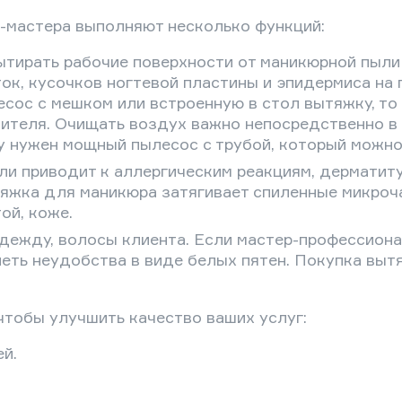
l-мастера выполняют несколько функций:
ытирать рабочие поверхности от маникюрной пыли
ок, кусочков ногтевой пластины и эпидермиса на
сос с мешком или встроенную в стол вытяжку, то 
тителя. Очищать воздух важно непосредственно в
у нужен мощный пылесос с трубой, который можно 
ли приводит к аллергическим реакциям, дерматиту
яжка для маникюра затягивает спиленные микроча
ой, коже.
дежду, волосы клиента. Если мастер-профессионал
петь неудобства в виде белых пятен. Покупка вы
чтобы улучшить качество ваших услуг:
й.