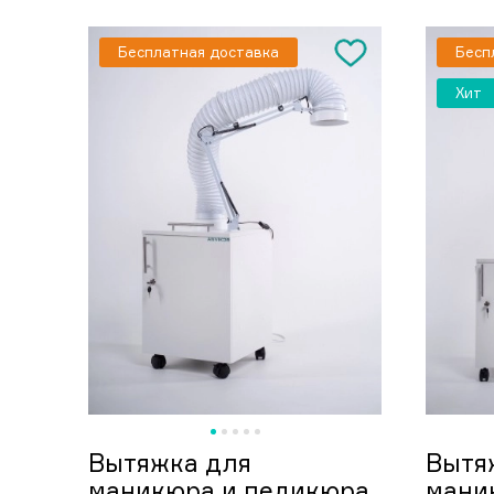
Бесплатная доставка
Бесп
Хит
Вытяжка для
Вытя
маникюра и педикюра
мани