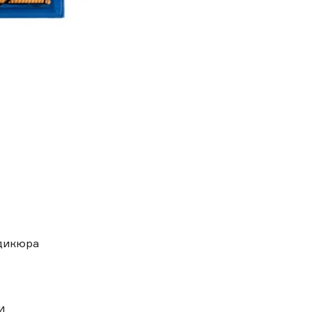
дикюра
и