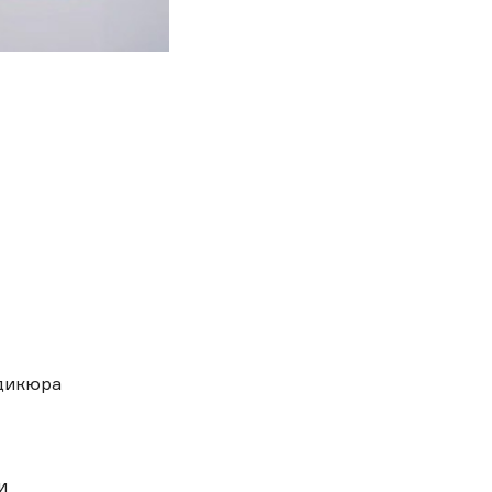
дикюра
и