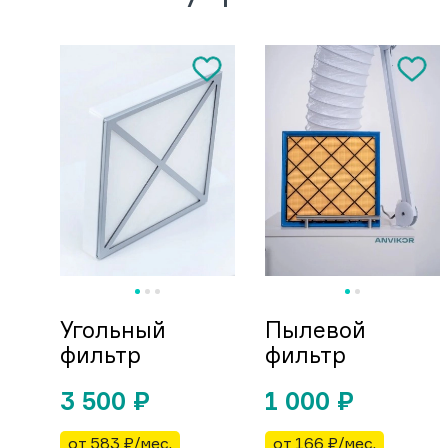
Угольный
Пылевой
фильтр
фильтр
3 500
₽
1 000
₽
от 583 ₽/мес.
от 166 ₽/мес.