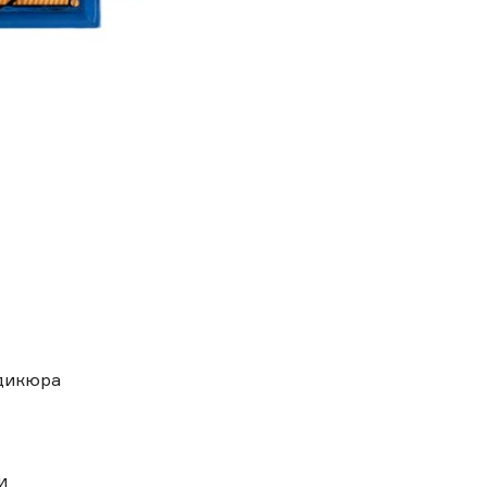
дикюра
и