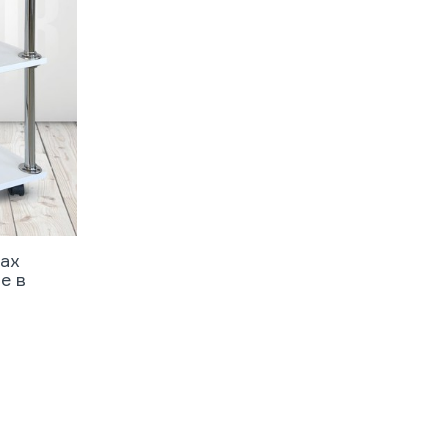
сах
е в