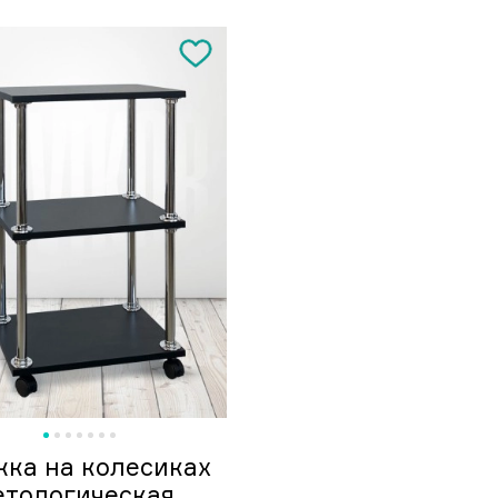
жка на колесиках
етологическая