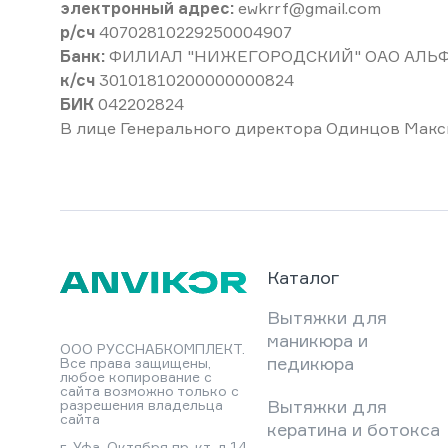
электронный адрес:
ewkrrf@gmail.com
р/сч
40702810229250004907
Банк:
ФИЛИАЛ "НИЖЕГОРОДСКИЙ" ОАО АЛЬФА
к/сч
30101810200000000824
БИК
042202824
В лице Генерального директора Одинцов Макс
Каталог
Вытяжки для
маникюра и
ООО РУССНАБКОМПЛЕКТ.
педикюра
Все права защищены,
любое копирование с
сайта возможно только с
Вытяжки для
разрешения владельца
сайта
кератина и ботокса
г. Уфа, Октября пр-кт, д.14