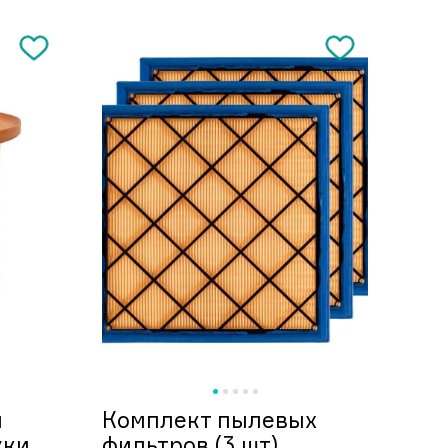
й
Комплект пылевых
жки
фильтров (3 шт)