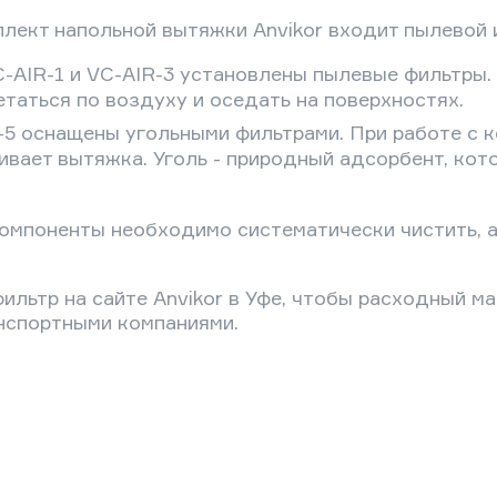
лект напольной вытяжки Anvikor входит пылевой 
-AIR-1 и VC-AIR-3 установлены пылевые фильтры
етаться по воздуху и оседать на поверхностях.
-5 оснащены угольными фильтрами. При работе с 
ивает вытяжка. Уголь - природный адсорбент, кот
мпоненты необходимо систематически чистить, а ч
ильтр на сайте Anvikor в Уфе, чтобы расходный м
анспортными компаниями.