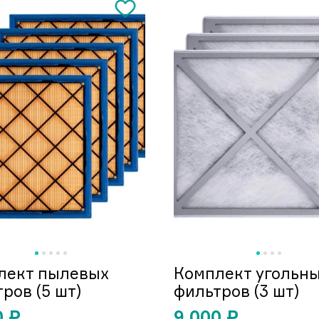
лект пылевых
Комплект угольн
ров (5 шт)
фильтров (3 шт)
0
₽
9 000
₽