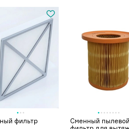
ьный фильтр
Сменный пылево
фильтр для вытя