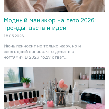
Модный маникюр на лето 2026:
тренды, цвета и идеи
18.05.2026
Июнь приносит не только жару, но и
ежегодный вопрос: что делать с
ногтями? В 2026 году ответ
оказался неожиданно чётким.
Никакого визуального перегруза,
никакого навязчивого декора на
каждом ноготке. Модный маникюр
этого лета строится на трёх
принципах: чистота формы, живой
цвет и лёгкость покрытия.