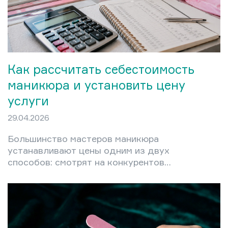
Как рассчитать себестоимость
маникюра и установить цену
услуги
29.04.2026
Большинство мастеров маникюра
устанавливают цены одним из двух
способов: смотрят на конкурентов
или называют сумму «на глаз». Оба
подхода приводят к одному
результату — либо постоянному
недозаработку, либо к потере
клиентов после внезапного