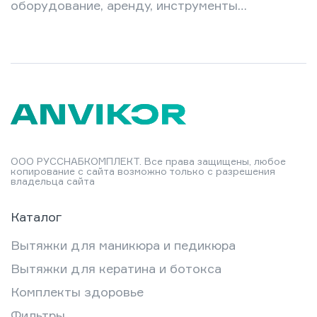
оборудование, аренду, инструменты.
Новичок в кабинете легко уходит в
минус, а опытный профессионал
порой платит за то, чего мог бы не
покупать вовсе. Разумная экономия
— это не урезание затрат до нуля, а
грамотный выбор: где можно
сэкономить без ущерба репутации, а
где любая «дешевизна» обернётся
убытками. В этой статье —
ООО РУССНАБКОМПЛЕКТ. Все права защищены, любое
конкретные стратегии управления
копирование с сайта возможно только с разрешения
владельца сайта
расходами: от расчёта
себестоимости маникюра до…
Каталог
Вытяжки для маникюра и педикюра
Вытяжки для кератина и ботокса
Комплекты здоровье
Фильтры