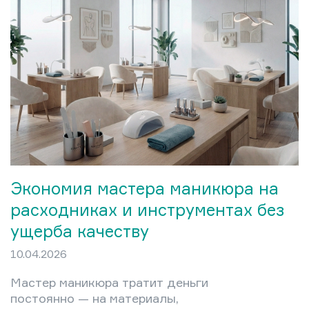
травматичного обрезного ухода —
болезненного, рискованного и
парадоксально ускоряющего рост
кутикулы. В этой статье разберём,
что представляет собой пилочный
маникюр, чем он отличается от
обрезного и аппаратного, кому
подходит, а кому — нет, и как
освоить технику дома без…
Экономия мастера маникюра на
расходниках и инструментах без
ущерба качеству
10.04.2026
Мастер маникюра тратит деньги
постоянно — на материалы,