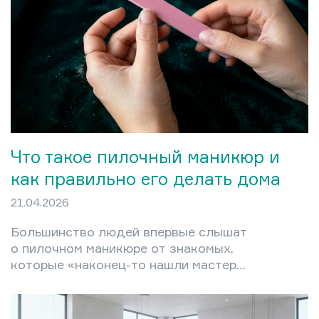
повышения цен, которое кажется
окружающим произвольным. Между
тем существует конкретная
математика, которая превращает
ценообразование из догадки в
управляемый процесс. В этой статье
разберём полную структуру
себестоимости маникюрной…
Что такое пилочный маникюр и
как правильно его делать дома
21.04.2026
Большинство людей впервые слышат
о пилочном маникюре от знакомых,
которые «наконец-то нашли мастера,
который не режет до крови». Это не
случайно: техника появилась именно
как ответ на проблему