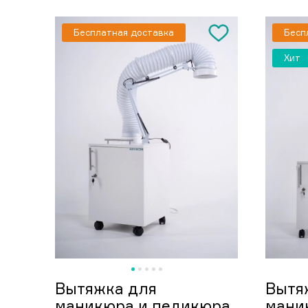
Бесплатная доставка
Бесп
Хит
Вытяжка для
Вытя
маникюра и педикюра
мани