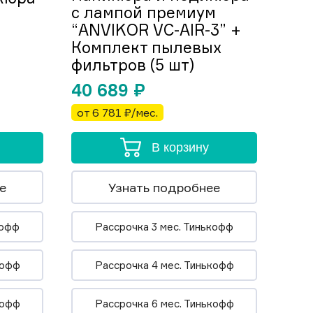
с лампой премиум
“ANVIKOR VC-AIR-3” +
Комплект пылевых
фильтров (5 шт)
40 689
₽
от 6 781 ₽/мес.
В корзину
е
Узнать подробнее
кофф
Рассрочка 3 мес. Тинькофф
кофф
Рассрочка 4 мес. Тинькофф
кофф
Рассрочка 6 мес. Тинькофф