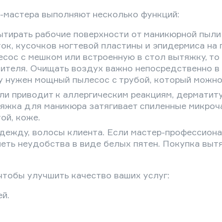
l-мастера выполняют несколько функций:
ытирать рабочие поверхности от маникюрной пыли
ок, кусочков ногтевой пластины и эпидермиса на
сос с мешком или встроенную в стол вытяжку, то 
тителя. Очищать воздух важно непосредственно в
у нужен мощный пылесос с трубой, который можно 
ли приводит к аллергическим реакциям, дерматиту
яжка для маникюра затягивает спиленные микроча
ой, коже.
дежду, волосы клиента. Если мастер-профессионал
петь неудобства в виде белых пятен. Покупка вы
чтобы улучшить качество ваших услуг:
й.