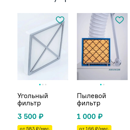
Угольный
Пылевой
фильтр
фильтр
3 500
₽
1 000
₽
от 583 ₽/мес.
от 166 ₽/мес.