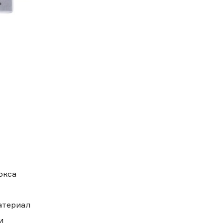
окса
атериал
и