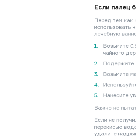
Если палец 
Перед тем как 
использовать н
лечебную ванно
Возьмите 0,
чайного дер
Подержите р
Возьмите ма
Используйт
Нанесите у
Важно не пытат
Если не получ
перекисью водо
удалите надрыв