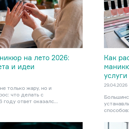
икюр на лето 2026:
Как ра
ета и идеи
маникю
услуги
29.04.2026
не только жару, но и
ос: что делать с
Большинс
6 году ответ оказался
устанавл
тким. Никакого
способов:
регруза, никакого
или назыв
екора на каждом
подхода 
й маникюр этого лета