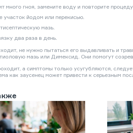
т много гноя, замените воду и повторите процеду
 участок йодом или перекисью.
тисептическую мазь.
язку два раза в день.
ыходит, не нужно пытаться его выдавливать и трав
тиоловую мазь или Димексид. Они помогут созрев
роходит, а симптомы только усугубляются, следует
ма как заусенец может привести к серьезным по
акже