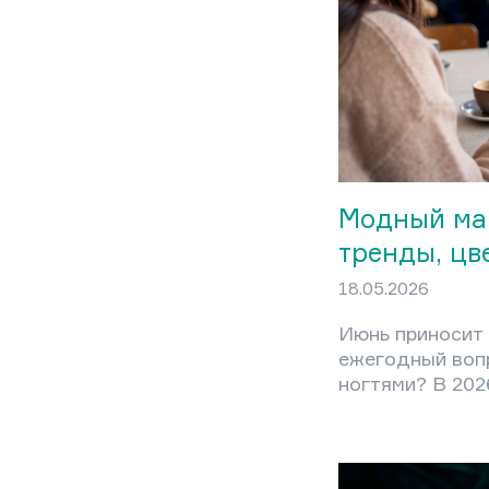
Модный ман
тренды, цв
18.05.2026
Июнь приносит 
ежегодный вопр
ногтями? В 202
неожиданно чё
визуального пе
навязчивого д
ноготке. Модны