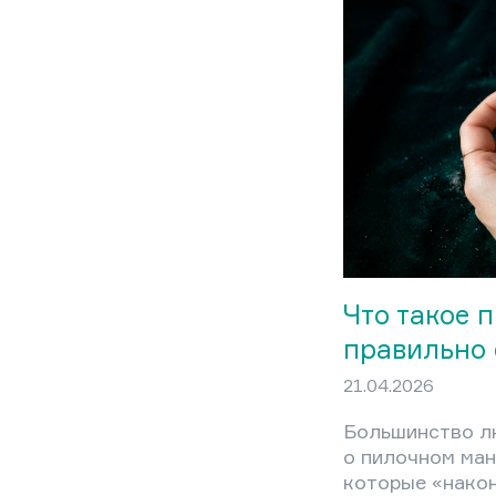
строится на тр
формы, живой ц
покрытия.
Что такое 
правильно 
21.04.2026
Большинство л
о пилочном ман
которые «након