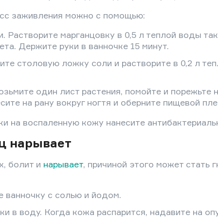
есс заживления можно с помощью:
. Растворите марганцовку в 0,5 л теплой воды так
ета. Держите руки в ванночке 15 минут.
ите столовую ложку соли и растворите в 0,2 л те
озьмите один лист растения, помойте и порежьте 
сите на рану вокруг ногтя и оберните пищевой пле
и на воспаленную кожу нанесите антибактериаль
ц нарывает
х, болит и
нарывает
, причиной этого может стать 
 ванночку с солью и йодом.
ки в воду. Когда кожа распарится, надавите на о