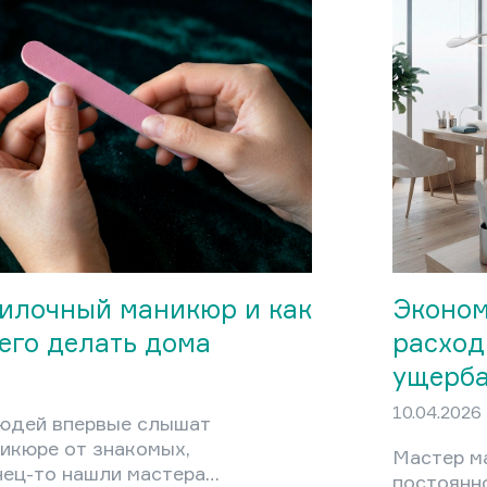
результа
ёх принципах: чистота
недозараб
вет и лёгкость
клиентов
повышени
окружающ
тем суще
математи
ценообра
управляем
разберём
себестои
пилочный маникюр и как
Эконом
его делать дома
расход
ущерба
10.04.2026
юдей впервые слышат
икюре от знакомых,
Мастер м
ец-то нашли мастера,
постоянн