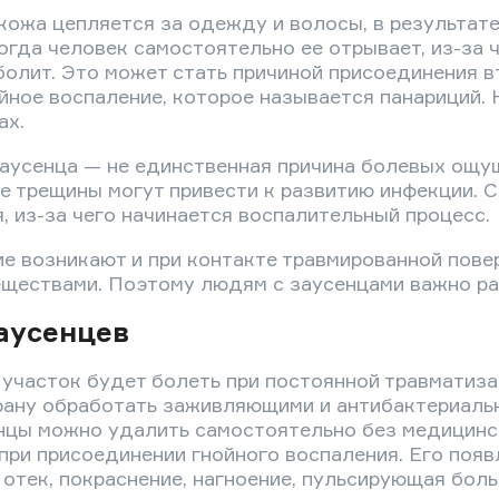
ожа цепляется за одежду и волосы, в результате
огда человек самостоятельно ее отрывает, из-за 
болит. Это может стать причиной присоединения в
йное воспаление, которое называется панариций. 
ах.
аусенца — не единственная причина болевых ощу
 трещины могут привести к развитию инфекции. С
, из-за чего начинается воспалительный процесс.
ие возникают и при контакте травмированной пове
ществами. Поэтому людям с заусенцами важно раб
аусенцев
участок будет болеть при постоянной травматиза
 рану обработать заживляющими и антибактериаль
нцы можно удалить самостоятельно без медицинс
при присоединении гнойного воспаления. Его поя
 отек, покраснение, нагноение, пульсирующая боль