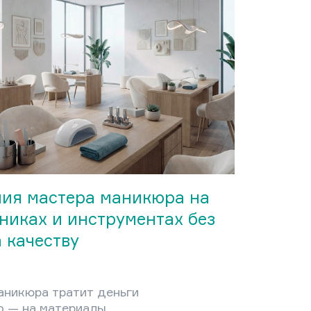
ту — либо постоянному
отку, либо к потере
 после внезапного
я цен, которое кажется
им произвольным. Между
ствует конкретная
ка, которая превращает
зование из догадки в
ый процесс. В этой статье
 полную структуру
мости маникюрной…
ия мастера маникюра на
никах и инструментах без
 качеству
аникюра тратит деньги
о — на материалы,