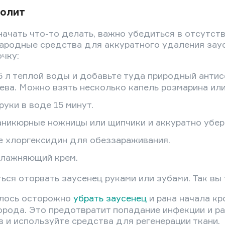
болит
начать что-то делать, важно убедиться в отсутств
ародные средства для аккуратного удаления заус
чку:
5 л теплой воды и добавьте туда природный антис
ева. Можно взять несколько капель розмарина или
уки в воде 15 минут.
никюрные ножницы или щипчики и аккуратно убер
е хлоргексидин для обеззараживания.
влажняющий крем.
ься оторвать заусенец руками или зубами. Так вы 
илось осторожно
убрать заусенец
и рана начала кр
рода. Это предотвратит попадание инфекции и ра
 и используйте средства для регенерации ткани.