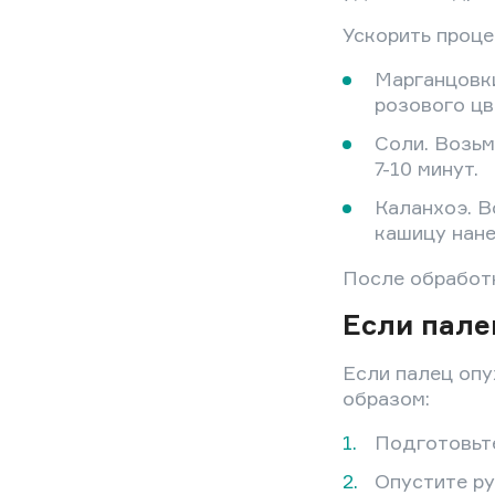
Ускорить проц
Марганцовки
розового цв
Соли. Возьм
7-10 минут.
Каланхоэ. В
кашицу нане
После обработк
Если пале
Если палец опу
образом:
Подготовьте
Опустите ру